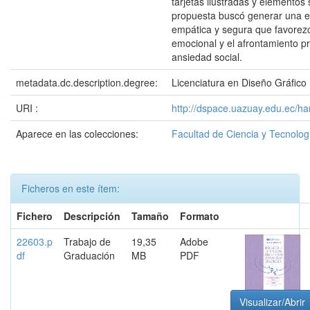
tarjetas ilustradas y elementos 
propuesta buscó generar una ex
empática y segura que favorez
emocional y el afrontamiento pr
ansiedad social.
metadata.dc.description.degree:
Licenciatura en Diseño Gráfico
URI :
http://dspace.uazuay.edu.ec/h
Aparece en las colecciones:
Facultad de Ciencia y Tecnolog
Ficheros en este ítem:
Fichero
Descripción
Tamaño
Formato
22603.p
Trabajo de
19,35
Adobe
df
Graduación
MB
PDF
Visualizar/Abrir