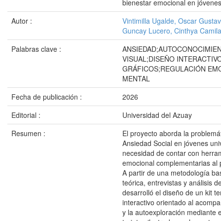
bienestar emocional en jóvenes
Autor :
Vintimilla Ugalde, Oscar Gusta
Guncay Lucero, Cinthya Camil
Palabras clave :
ANSIEDAD;AUTOCONOCIMIE
VISUAL;DISEÑO INTERACTI
GRÁFICOS;REGULACIÓN EM
MENTAL
Fecha de publicación :
2026
Editorial :
Universidad del Azuay
Resumen :
El proyecto aborda la problemát
Ansiedad Social en jóvenes univ
necesidad de contar con herra
emocional complementarias al 
A partir de una metodología ba
teórica, entrevistas y análisis d
desarrolló el diseño de un kit te
interactivo orientado al acom
y la autoexploración mediante e