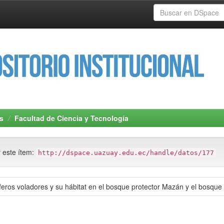
s
Facultad de Ciencia y Tecnología
r este ítem:
http://dspace.uazuay.edu.ec/handle/datos/177
feros voladores y su hábitat en el bosque protector Mazán y el bosqu