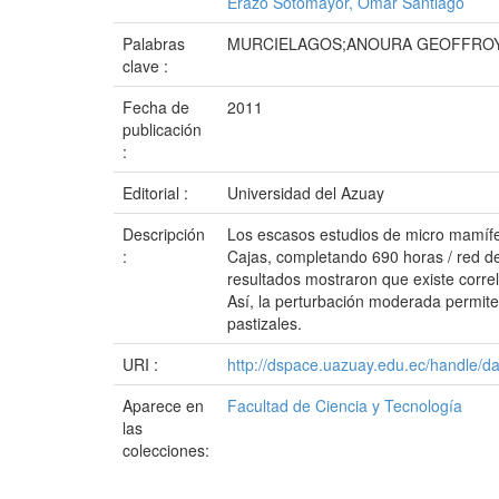
Erazo Sotomayor, Omar Santiago
Palabras
MURCIELAGOS;ANOURA GEOFFROY
clave :
Fecha de
2011
publicación
:
Editorial :
Universidad del Azuay
Descripción
Los escasos estudios de micro mamífe
:
Cajas, completando 690 horas / red de
resultados mostraron que existe correl
Así, la perturbación moderada permite
pastizales.
URI :
http://dspace.uazuay.edu.ec/handle/d
Aparece en
Facultad de Ciencia y Tecnología
las
colecciones: