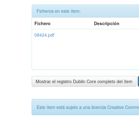
Ficheros en este ítem:
Fichero
Descripción
08424.pdf
Mostrar el registro Dublin Core completo del ítem
Este ítem está sujeto a una licencia Creative Com