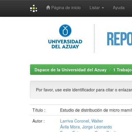
Página de inicio
Listar
Ayuda
Skip
navigation
Dspace de la Universidad del Azuay
1 Trabajo
Por favor, use este identificador para citar o enlaza
Título :
Estudio de distribución de micro mamí
Autor :
Larriva Coronel, Walter
Ávila Mora, Jorge Leonardo