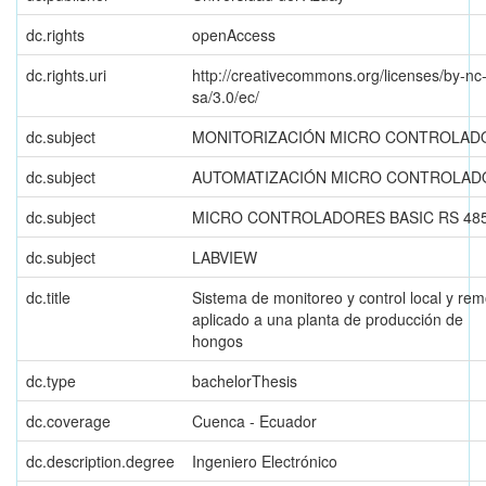
dc.rights
openAccess
dc.rights.uri
http://creativecommons.org/licenses/by-nc
sa/3.0/ec/
dc.subject
MONITORIZACIÓN MICRO CONTROLAD
dc.subject
AUTOMATIZACIÓN MICRO CONTROLAD
dc.subject
MICRO CONTROLADORES BASIC RS 48
dc.subject
LABVIEW
dc.title
Sistema de monitoreo y control local y rem
aplicado a una planta de producción de
hongos
dc.type
bachelorThesis
dc.coverage
Cuenca - Ecuador
dc.description.degree
Ingeniero Electrónico