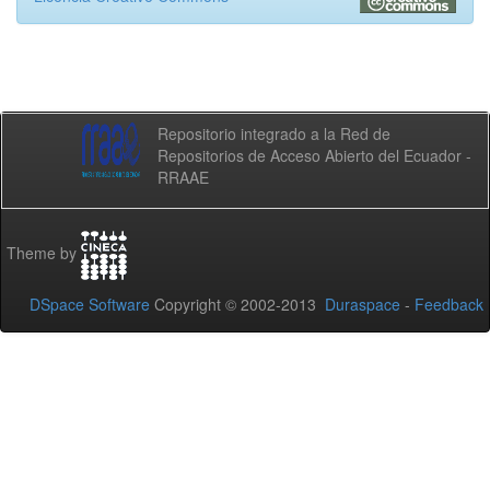
Repositorio integrado a la Red de
Repositorios de Acceso Abierto del Ecuador -
RRAAE
Theme by
DSpace Software
Copyright © 2002-2013
Duraspace
-
Feedback