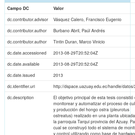
Campo DC
Valor
dc.contributor.advisor
Vásquez Calero, Francisco Eugenio
dc.contributor.author
Burbano Abril, Paúl Andrés
dc.contributor.author
Tintin Duran, Marco Vinicio
dc.date.accessioned
2013-08-29T20:52:04Z
dc.date.available
2013-08-29T20:52:04Z
dc.date.issued
2013
dc.identifier.uri
http://dspace.uazuay.edu.ec/handle/datos
dc.description
El objetivo principal de esta tesis consistió
monitorear y automatizar el proceso de cul
y producción del hongo ostra (pleurotus
ostreatus) realizado en una planta ubicad
la parroquia Tarqui provincia del Azuay. Pa
cual se construyó todo el sistema de moni
y control utilizando como base de hardwar