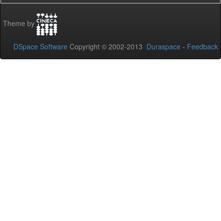
Theme by
DSpace Software
Copyright © 2002-2013
Duraspace
-
Feedback