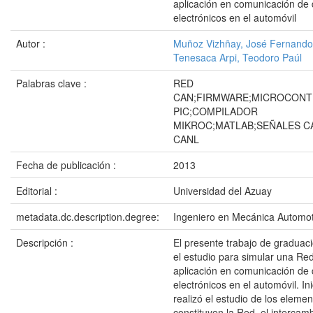
aplicación en comunicación de 
electrónicos en el automóvil
Autor :
Muñoz Vizhñay, José Fernando
Tenesaca Arpi, Teodoro Paúl
Palabras clave :
RED
CAN;FIRMWARE;MICROCON
PIC;COMPILADOR
MIKROC;MATLAB;SEÑALES C
CANL
Fecha de publicación :
2013
Editorial :
Universidad del Azuay
metadata.dc.description.degree:
Ingeniero en Mecánica Automot
Descripción :
El presente trabajo de graduac
el estudio para simular una R
aplicación en comunicación de 
electrónicos en el automóvil. In
realizó el estudio de los eleme
constituyen la Red, el intercam