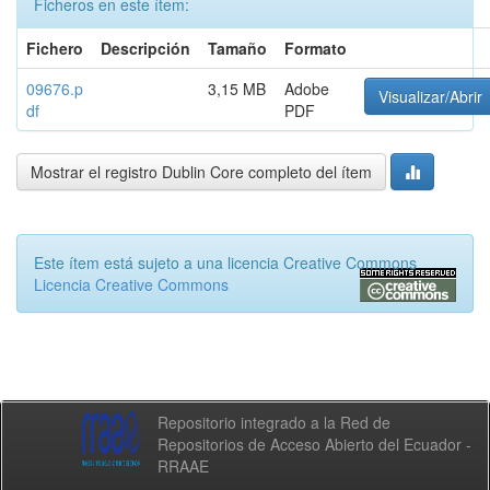
Ficheros en este ítem:
Fichero
Descripción
Tamaño
Formato
09676.p
3,15 MB
Adobe
Visualizar/Abrir
df
PDF
Mostrar el registro Dublin Core completo del ítem
Este ítem está sujeto a una licencia Creative Commons
Licencia Creative Commons
Repositorio integrado a la Red de
Repositorios de Acceso Abierto del Ecuador -
RRAAE