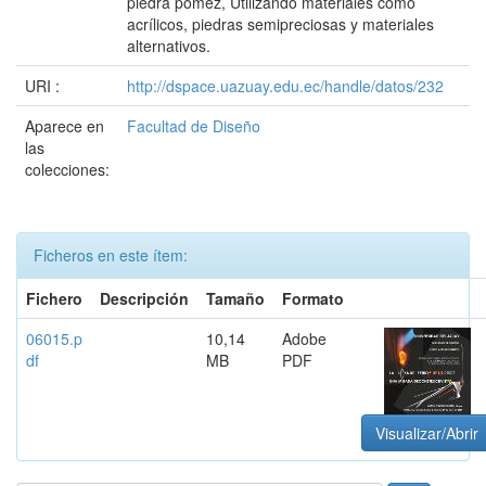
piedra pómez, Utilizando materiales como
acrílicos, piedras semipreciosas y materiales
alternativos.
URI :
http://dspace.uazuay.edu.ec/handle/datos/232
Aparece en
Facultad de Diseño
las
colecciones:
Ficheros en este ítem:
Fichero
Descripción
Tamaño
Formato
06015.p
10,14
Adobe
df
MB
PDF
Visualizar/Abrir