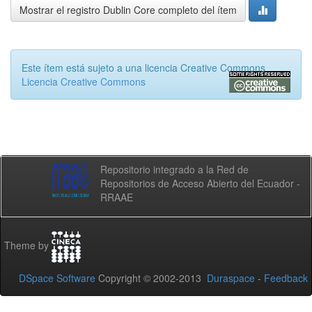
Mostrar el registro Dublin Core completo del ítem
Este ítem está sujeto a una licencia Creative Commons
Licencia Creative Commons
Repositorio integrado a la Red de
Repositorios de Acceso Abierto del Ecuador -
RRAAE
Theme by
DSpace Software
Copyright © 2002-2013
Duraspace
-
Feedback