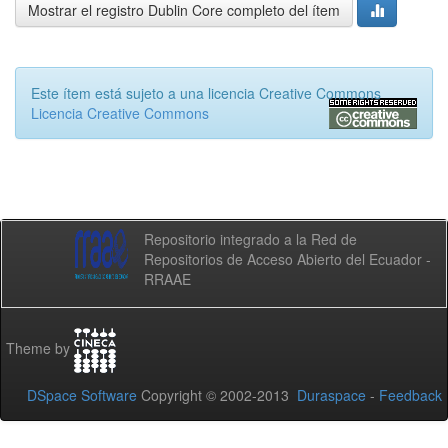
Mostrar el registro Dublin Core completo del ítem
Este ítem está sujeto a una licencia Creative Commons
Licencia Creative Commons
Repositorio integrado a la Red de
Repositorios de Acceso Abierto del Ecuador -
RRAAE
Theme by
DSpace Software
Copyright © 2002-2013
Duraspace
-
Feedback