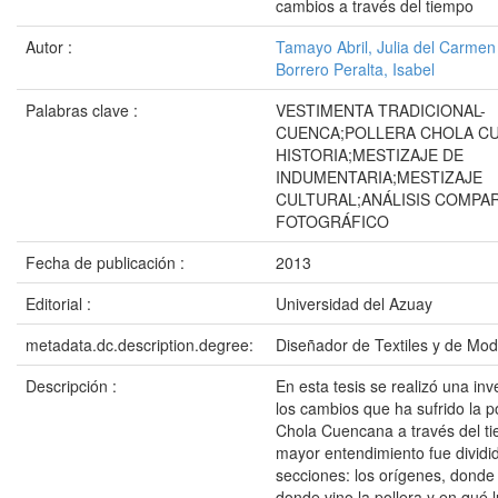
cambios a través del tiempo
Autor :
Tamayo Abril, Julia del Carmen
Borrero Peralta, Isabel
Palabras clave :
VESTIMENTA TRADICIONAL-
CUENCA;POLLERA CHOLA C
HISTORIA;MESTIZAJE DE
INDUMENTARIA;MESTIZAJE
CULTURAL;ANÁLISIS COMPA
FOTOGRÁFICO
Fecha de publicación :
2013
Editorial :
Universidad del Azuay
metadata.dc.description.degree:
Diseñador de Textiles y de Mo
Descripción :
En esta tesis se realizó una inv
los cambios que ha sufrido la po
Chola Cuencana a través del t
mayor entendimiento fue dividid
secciones: los orígenes, donde
donde vino la pollera y en qué l