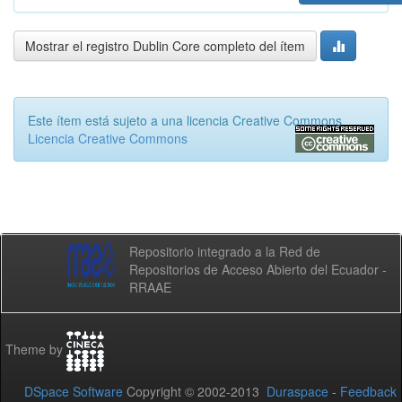
Mostrar el registro Dublin Core completo del ítem
Este ítem está sujeto a una licencia Creative Commons
Licencia Creative Commons
Repositorio integrado a la Red de
Repositorios de Acceso Abierto del Ecuador -
RRAAE
Theme by
DSpace Software
Copyright © 2002-2013
Duraspace
-
Feedback