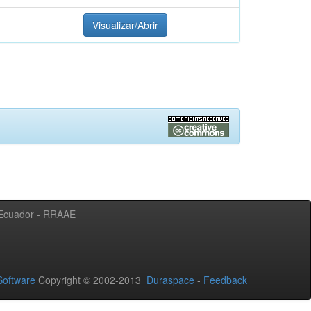
Visualizar/Abrir
l Ecuador - RRAAE
oftware
Copyright © 2002-2013
Duraspace
-
Feedback