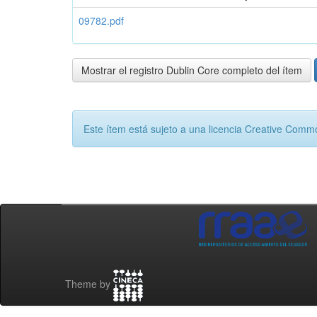
09782.pdf
Mostrar el registro Dublin Core completo del ítem
Este ítem está sujeto a una licencia Creative Com
Theme by