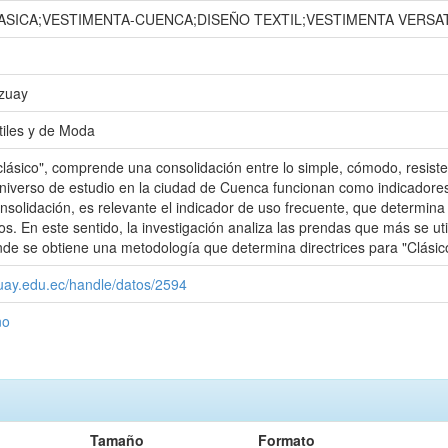
ASICA;VESTIMENTA-CUENCA;DISEÑO TEXTIL;VESTIMENTA VERSAT
Azuay
tiles y de Moda
"clásico", comprende una consolidación entre lo simple, cómodo, resiste
iverso de estudio en la ciudad de Cuenca funcionan como indicadores 
nsolidación, es relevante el indicador de uso frecuente, que determin
os. En este sentido, la investigación analiza las prendas que más se uti
onde se obtiene una metodología que determina directrices para "Clásico
zuay.edu.ec/handle/datos/2594
ño
Tamaño
Formato