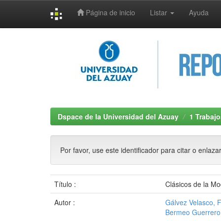
Página de inicio
Listar
Ayuda
Skip
navigation
Dspace de la Universidad del Azuay
1 Trabajo
Por favor, use este identificador para citar o enlaza
Título :
Clásicos de la M
Autor :
Gálvez Velasco, 
Bermeo Guerrero