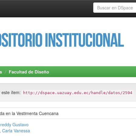
s
Facultad de Diseño
r este ítem:
http://dspace.uazuay.edu.ec/handle/datos/2594
oda en la Vestimenta Cuencana
Freddy Gustavo
, Carla Vanessa