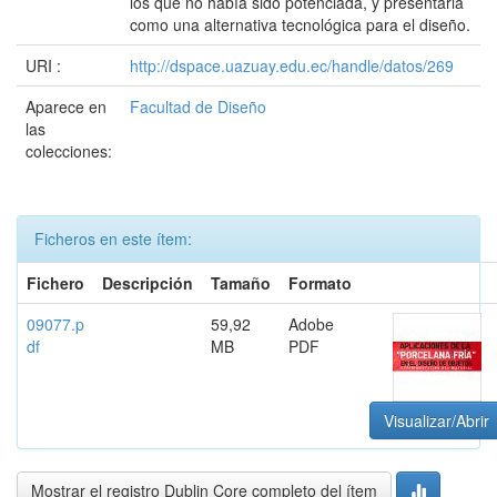
los que no había sido potenciada, y presentarla
como una alternativa tecnológica para el diseño.
URI :
http://dspace.uazuay.edu.ec/handle/datos/269
Aparece en
Facultad de Diseño
las
colecciones:
Ficheros en este ítem:
Fichero
Descripción
Tamaño
Formato
09077.p
59,92
Adobe
df
MB
PDF
Visualizar/Abrir
Mostrar el registro Dublin Core completo del ítem