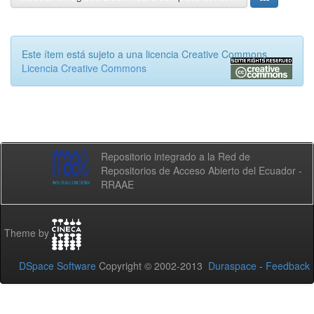
Este ítem está sujeto a una licencia Creative Commons
Licencia Creative Commons
Repositorio integrado a la Red de
Repositorios de Acceso Abierto del Ecuador -
RRAAE
Theme by
DSpace Software
Copyright © 2002-2013
Duraspace
-
Feedback