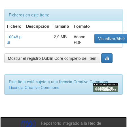
Ficheros en este ítem:
Fichero
Descripción
Tamaño
Formato
10048.p
2,9 MB
Adobe
Visualizar/Abrir
df
PDF
Mostrar el registro Dublin Core completo del ítem
Este ítem está sujeto a una licencia Creative Commons
Licencia Creative Commons
Repositorio integrado a la Red de