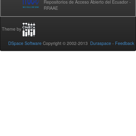
Repositorios de Acceso Abierto del Ecuador -
RRAAE
Theme by
DSpace Software
Copyright © 2002-2013
Duraspace
-
Feedback