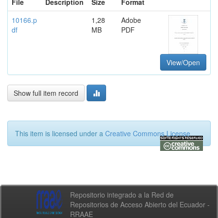
File
Description
Size
Format
10166.p
1,28
Adobe
df
MB
PDF
View/Open
Show full item record
This item is licensed under a
Creative Commons License
Repositorio integrado a la Red de
Repositorios de Acceso Abierto del Ecuador -
RRAAE