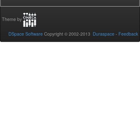
Theme by
DSpace Software
Copyright © 2002-2013
Duraspace
-
Feedback