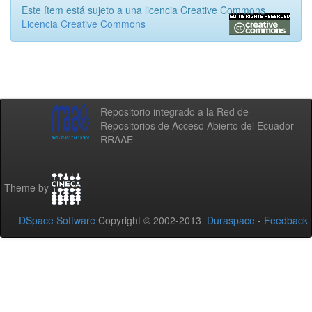
Este ítem está sujeto a una licencia Creative Commons
Licencia Creative Commons
Repositorio integrado a la Red de
Repositorios de Acceso Abierto del Ecuador -
RRAAE
Theme by
DSpace Software
Copyright © 2002-2013
Duraspace
-
Feedback