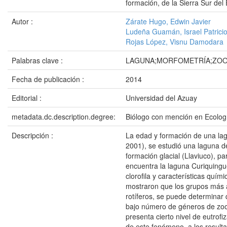
formación, de la Sierra Sur del
Autor :
Zárate Hugo, Edwin Javier
Ludeña Guamán, Israel Patrici
Rojas López, Visnu Damodara
Palabras clave :
LAGUNA;MORFOMETRÍA;ZOO
Fecha de publicación :
2014
Editorial :
Universidad del Azuay
metadata.dc.description.degree:
Biólogo con mención en Ecolog
Descripción :
La edad y formación de una lagu
2001), se estudió una laguna d
formación glacial (Llaviuco), p
encuentra la laguna Curiquingu
clorofila y características quí
mostraron que los grupos más 
rotíferos, se puede determinar 
bajo número de géneros de zoo
presenta cierto nivel de eutrof
de este fenómeno, a los resultad