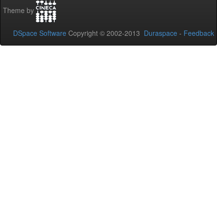
Theme by
DSpace Software
Copyright © 2002-2013
Duraspace
-
Feedback