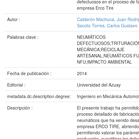
defectuosos en el proceso de fa
empresa Erco Tire
Autor :
Calderón Machuca, Juan Rodri
Sacoto Torres, Carlos Gustavo
Palabras clave :
NEUMÁTICOS
DEFECTUOSOS;TRITURACIÓ
MECÁNICA;RECICLAJE
ARTESANAL;NEUMÁTICOS FU
NFU;IMPACTO AMBIENTAL
Fecha de publicación :
2014
Editorial :
Universidad del Azuay
metadata.dc.description.degree:
Ingeniero en Mecánica Automot
Descripción :
El presente trabajo ha permitid
proceso detallado de fabricaci
neumáticos que ha venido desar
empresa ERCO TIRE, abriendo 
permitiendo valorar los paráme
producción, cuantificar los defe