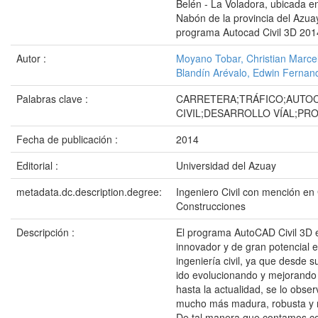
Belén - La Voladora, ubicada e
Nabón de la provincia del Azuay
programa Autocad Civil 3D 201
Autor :
Moyano Tobar, Christian Marce
Blandín Arévalo, Edwin Fernan
Palabras clave :
CARRETERA;TRÁFICO;AUTOC
CIVIL;DESARROLLO VÍAL;PRO
Fecha de publicación :
2014
Editorial :
Universidad del Azuay
metadata.dc.description.degree:
Ingeniero Civil con mención en
Construcciones
Descripción :
El programa AutoCAD Civil 3D 
innovador y de gran potencial 
ingeniería civil, ya que desde s
ido evolucionando y mejorando 
hasta la actualidad, se lo obse
mucho más madura, robusta y 
De tal manera que contamos c