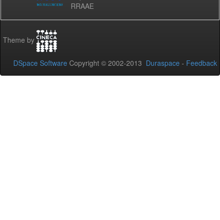
RRAAE
Theme by
DSpace Software
Copyright © 2002-2013
Duraspace
-
Feedback