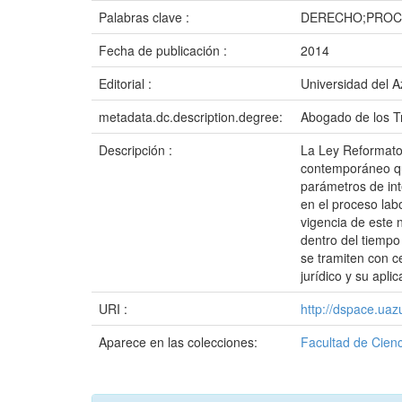
Palabras clave :
DERECHO;PROC
Fecha de publicación :
2014
Editorial :
Universidad del 
metadata.dc.description.degree:
Abogado de los Tr
Descripción :
La Ley Reformator
contemporáneo qu
parámetros de int
en el proceso labo
vigencia de este 
dentro del tiempo
se tramiten con c
jurídico y su apli
URI :
http://dspace.ua
Aparece en las colecciones:
Facultad de Cienc