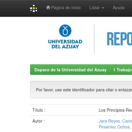
Página de inicio
Listar
Ayuda
Skip
navigation
Dspace de la Universidad del Azuay
1 Trabajo
Por favor, use este identificador para citar o enlaza
Título :
Los Principios Re
Autor :
Jara Reyes, Carl
Pesántez Ochoa, 