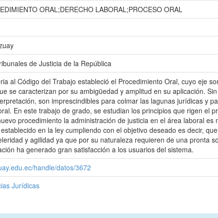
EDIMIENTO ORAL;DERECHO LABORAL;PROCESO ORAL
Azuay
ibunales de Justicia de la República
ia al Código del Trabajo estableció el Procedimiento Oral, cuyo eje son
e se caracterizan por su ambigüedad y amplitud en su aplicación. Sin
erpretación, son imprescindibles para colmar las lagunas jurídicas y p
ral. En este trabajo de grado, se estudian los principios que rigen el 
nuevo procedimiento la administración de justicia en el área laboral es
 establecido en la ley cumpliendo con el objetivo deseado es decir, que 
eleridad y agilidad ya que por su naturaleza requieren de una pronta so
cación ha generado gran satisfacción a los usuarios del sistema.
zuay.edu.ec/handle/datos/3672
ias Jurídicas