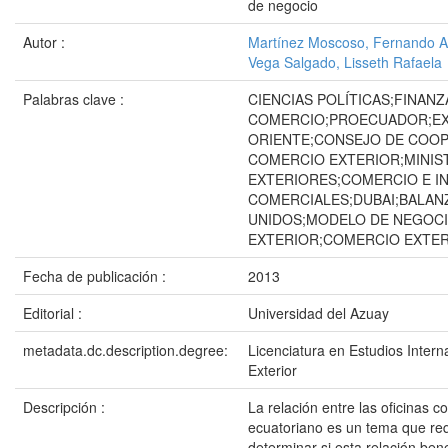
de negocio
Autor :
Martínez Moscoso, Fernando 
Vega Salgado, Lisseth Rafaela
Palabras clave :
CIENCIAS POLÍTICAS;FINANZ
COMERCIO;PROECUADOR;EX
ORIENTE;CONSEJO DE COOP
COMERCIO EXTERIOR;MINIS
EXTERIORES;COMERCIO E I
COMERCIALES;DUBAI;BALAN
UNIDOS;MODELO DE NEGOCI
EXTERIOR;COMERCIO EXTE
Fecha de publicación :
2013
Editorial :
Universidad del Azuay
metadata.dc.description.degree:
Licenciatura en Estudios Inter
Exterior
Descripción :
La relación entre las oficinas c
ecuatoriano es un tema que req
determinar si esta relación ben