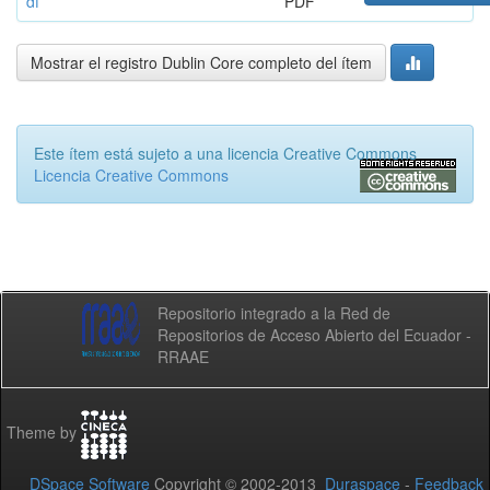
df
PDF
Mostrar el registro Dublin Core completo del ítem
Este ítem está sujeto a una licencia Creative Commons
Licencia Creative Commons
Repositorio integrado a la Red de
Repositorios de Acceso Abierto del Ecuador -
RRAAE
Theme by
DSpace Software
Copyright © 2002-2013
Duraspace
-
Feedback