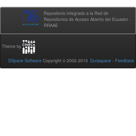
Repositorio integrado a la Red de
Repositorios de Acceso Abierto del Ecuador -
RRAAE
Theme by
DSpace Software
Copyright © 2002-2013
Duraspace
-
Feedback