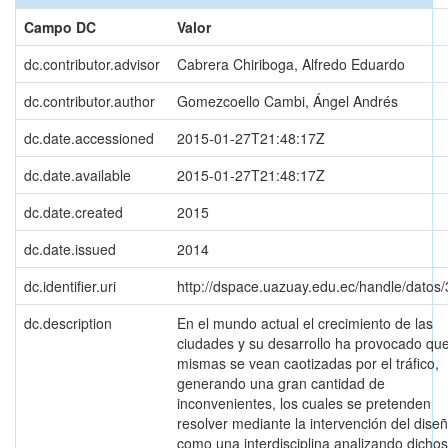
Campo DC
Valor
dc.contributor.advisor
Cabrera Chiriboga, Alfredo Eduardo
dc.contributor.author
Gomezcoello Cambi, Ángel Andrés
dc.date.accessioned
2015-01-27T21:48:17Z
dc.date.available
2015-01-27T21:48:17Z
dc.date.created
2015
dc.date.issued
2014
dc.identifier.uri
http://dspace.uazuay.edu.ec/handle/datos
dc.description
En el mundo actual el crecimiento de las
ciudades y su desarrollo ha provocado que
mismas se vean caotizadas por el tráfico,
generando una gran cantidad de
inconvenientes, los cuales se pretenden
resolver mediante la intervención del dise
como una interdisciplina analizando dichos