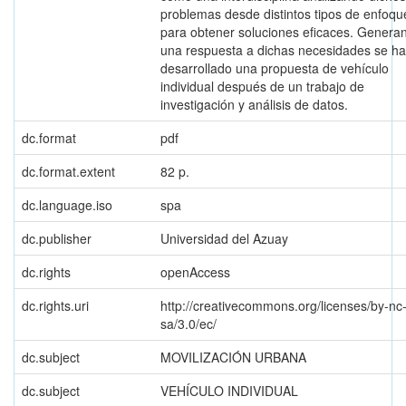
problemas desde distintos tipos de enfoqu
para obtener soluciones eficaces. Genera
una respuesta a dichas necesidades se ha
desarrollado una propuesta de vehículo
individual después de un trabajo de
investigación y análisis de datos.
dc.format
pdf
dc.format.extent
82 p.
dc.language.iso
spa
dc.publisher
Universidad del Azuay
dc.rights
openAccess
dc.rights.uri
http://creativecommons.org/licenses/by-nc
sa/3.0/ec/
dc.subject
MOVILIZACIÓN URBANA
dc.subject
VEHÍCULO INDIVIDUAL