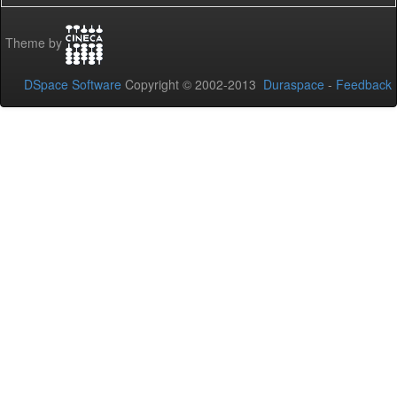
Theme by
DSpace Software
Copyright © 2002-2013
Duraspace
-
Feedback