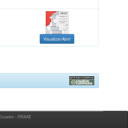
Visualizar/Abrir
l Ecuador - RRAAE