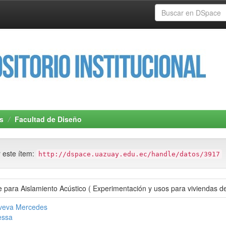
s
Facultad de Diseño
r este ítem:
http://dspace.uazuay.edu.ec/handle/datos/3917
e para Aislamiento Acústico ( Experimentación y usos para viviendas d
oveva Mercedes
essa