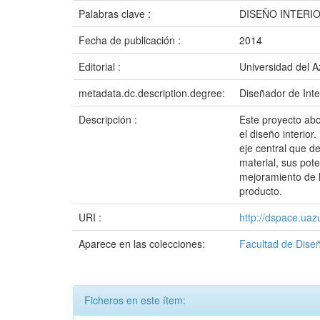
Palabras clave :
DISEÑO INTERI
Fecha de publicación :
2014
Editorial :
Universidad del 
metadata.dc.description.degree:
Diseñador de Inte
Descripción :
Este proyecto abo
el diseño interio
eje central que d
material, sus pot
mejoramiento de l
producto.
URI :
http://dspace.ua
Aparece en las colecciones:
Facultad de Dise
Ficheros en este ítem: