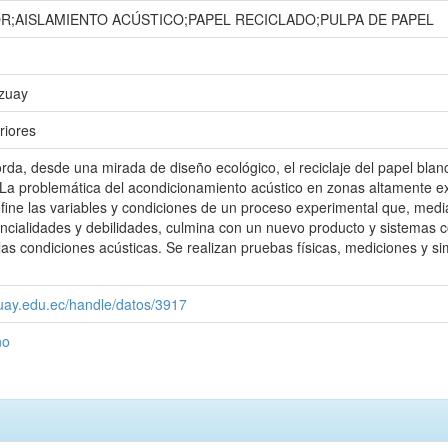
OR;AISLAMIENTO ACÚSTICO;PAPEL RECICLADO;PULPA DE PAPEL
Azuay
riores
rda, desde una mirada de diseño ecológico, el reciclaje del papel blan
r. La problemática del acondicionamiento acústico en zonas altamente 
efine las variables y condiciones de un proceso experimental que, medi
encialidades y debilidades, culmina con un nuevo producto y sistemas 
as condiciones acústicas. Se realizan pruebas físicas, mediciones y sim
zuay.edu.ec/handle/datos/3917
ño