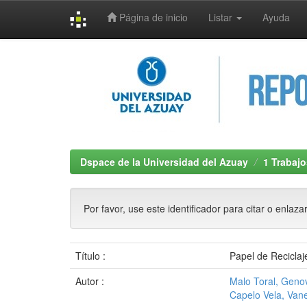
Página de inicio
Listar
Ayuda
Skip
navigation
Dspace de la Universidad del Azuay
1 Trabajo
Por favor, use este identificador para citar o enlaza
Título :
Papel de Reciclaj
Autor :
Malo Toral, Gen
Capelo Vela, Van