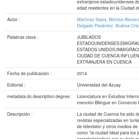
extranjeros estadounidenses de
edad residentes en la Ciudad 
Autor :
Martínez Sojos, Mónica Alexan
Delgado Pesántez, Andrea Cris
Palabras clave :
JUBILADOS
ESTADOUNIDENSES;EMIGRA
ESTADOS UNIDOS;INMIGRACI
CIUDAD DE CUENCA;INFLUEN
EXTRANJERA EN CUENCA
Fecha de publicación :
2014
Editorial :
Universidad del Azuay
metadata.dc.description.degree:
Licenciatura en Estudios Intern
mención Bilingue en Comercio E
Descripción :
La ciudad de Cuenca ha sido d
revistas especializadas en turi
de televisión y otros medios d
como “la ciudad ideal para los j
caracterizándose por su bajo co