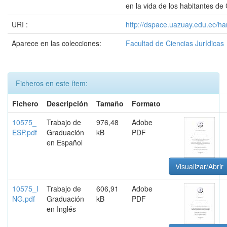
en la vida de los habitantes de
URI :
http://dspace.uazuay.edu.ec/ha
Aparece en las colecciones:
Facultad de Ciencias Jurídicas
Ficheros en este ítem:
Fichero
Descripción
Tamaño
Formato
10575_
Trabajo de
976,48
Adobe
ESP.pdf
Graduación
kB
PDF
en Español
Visualizar/Abrir
10575_I
Trabajo de
606,91
Adobe
NG.pdf
Graduación
kB
PDF
en Inglés