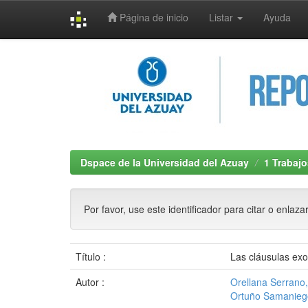
Página de inicio
Listar
Ayuda
Skip
navigation
Dspace de la Universidad del Azuay
1 Trabajo
Por favor, use este identificador para citar o enlaza
Título :
Las cláusulas exo
Autor :
Orellana Serrano,
Ortuño Samanieg