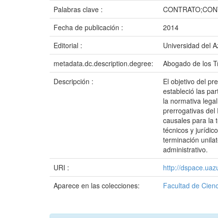
Palabras clave :
CONTRATO;CONT
Fecha de publicación :
2014
Editorial :
Universidad del 
metadata.dc.description.degree:
Abogado de los Tr
Descripción :
El objetivo del pr
estableció las par
la normativa legal
prerrogativas del
causales para la t
técnicos y jurídic
terminación unilat
administrativo.
URI :
http://dspace.ua
Aparece en las colecciones:
Facultad de Cienc