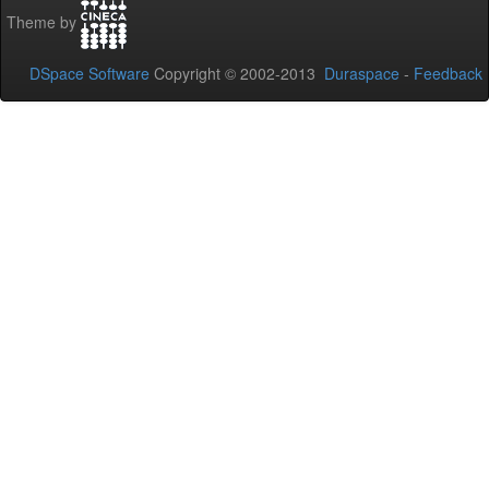
Theme by
DSpace Software
Copyright © 2002-2013
Duraspace
-
Feedback