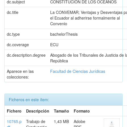
dc.subject
CONSTITUCIÓN DE LOS OCÉANOS
dc.title
La CONVEMAR; Ventajas y Desventajas p
el Ecuador al adherirse formalmente al
Convenio
dc.type
bachelorThesis
dc.coverage
ECU
dc.description.degree
Abogado de los Tribunales de Justicia de l
República
Aparece en las
Facultad de Ciencias Jurídicas
colecciones:
Ficheros en este ítem:
Fichero
Descripción
Tamaño
Formato
10765.p
Trabajo de
1,43 MB
Adobe