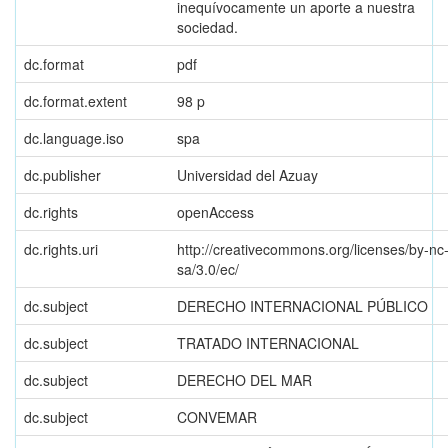
inequívocamente un aporte a nuestra
sociedad.
dc.format
pdf
dc.format.extent
98 p
dc.language.iso
spa
dc.publisher
Universidad del Azuay
dc.rights
openAccess
dc.rights.uri
http://creativecommons.org/licenses/by-nc
sa/3.0/ec/
dc.subject
DERECHO INTERNACIONAL PÚBLICO
dc.subject
TRATADO INTERNACIONAL
dc.subject
DERECHO DEL MAR
dc.subject
CONVEMAR