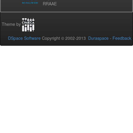
RRAAE
Theme by
DSpace Software
Copyright © 2002-2013
Duraspace
-
Feedback