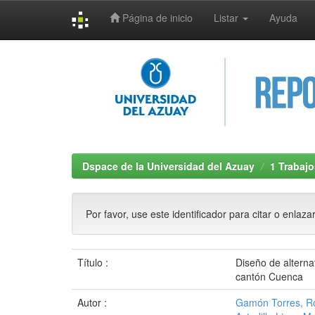
Página de inicio
Listar
Ayuda
Skip
navigation
Dspace de la Universidad del Azuay
1 Trabajo
Por favor, use este identificador para citar o enlaza
Título :
Diseño de alternat
cantón Cuenca
Autor :
Gamón Torres, R