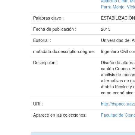
Astudillo Lima, M
Parra Monje, Víct
Palabras clave :
ESTABILIZACIÓ
Fecha de publicación :
2015
Editorial :
Universidad del 
metadata.dc.description.degree:
Ingeniero Civil 
Descripción :
Diseño de alternat
cantón Cuenca. En
análisis de mecán
alternativas de m
ámbito técnico y e
como económico en
URI :
http://dspace.ua
Aparece en las colecciones:
Facultad de Cienc