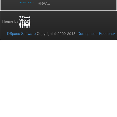
RRAAE
Theme by
DSpace Software
Copyright © 2002-2013
Duraspace
-
Feedback