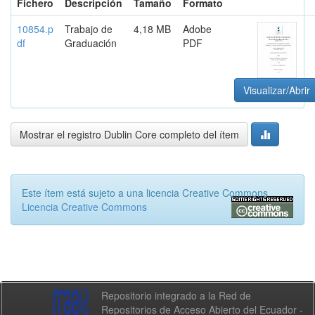
Fichero
Descripción
Tamaño
Formato
10854.p
Trabajo de
4,18 MB
Adobe
df
Graduación
PDF
Visualizar/Abrir
Mostrar el registro Dublin Core completo del ítem
Este ítem está sujeto a una licencia Creative Commons
Licencia Creative Commons
Repositorio integrado a la Red de
Repositorios de Acceso Abierto del Ecuador -