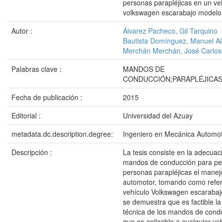
personas parapléjicas en un ve
volkswagen escarabajo modelo
Autor :
Álvarez Pacheco, Gil Tarquino
Bautista Domínguez, Manuel Al
Merchán Merchán, José Carlos
Palabras clave :
MANDOS DE
CONDUCCIÓN;PARAPLÉJICAS
Fecha de publicación :
2015
Editorial :
Universidad del Azuay
metadata.dc.description.degree:
Ingeniero en Mecánica Automot
Descripción :
La tesis consiste en la adecuac
mandos de conducción para perm
personas parapléjicas el manej
automotor, tomando como refer
vehículo Volkswagen escaraba
se demuestra que es factible l
técnica de los mandos de cond
que es aplicable a cualquier ve