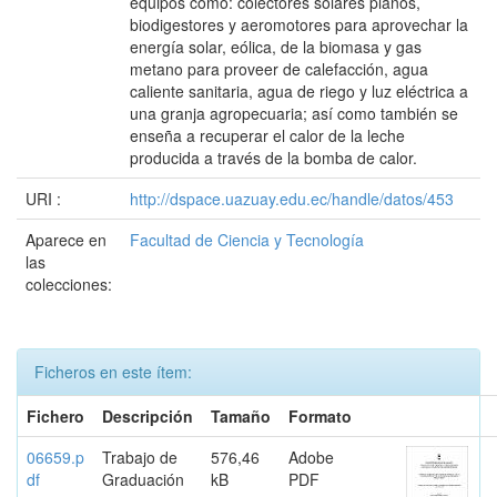
equipos como: colectores solares planos,
biodigestores y aeromotores para aprovechar la
energía solar, eólica, de la biomasa y gas
metano para proveer de calefacción, agua
caliente sanitaria, agua de riego y luz eléctrica a
una granja agropecuaria; así como también se
enseña a recuperar el calor de la leche
producida a través de la bomba de calor.
URI :
http://dspace.uazuay.edu.ec/handle/datos/453
Aparece en
Facultad de Ciencia y Tecnología
las
colecciones:
Ficheros en este ítem:
Fichero
Descripción
Tamaño
Formato
06659.p
Trabajo de
576,46
Adobe
df
Graduación
kB
PDF