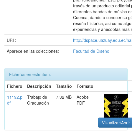
través de un producto editorial
diferentes bandas de música de
Cuenca, dando a conocer su gé
reseña histórica, así como alg
experiencias y anécdotas más r
URI :
http://dspace.uazuay.edu.ec/ha
Aparece en las colecciones:
Facultad de Diseño
Ficheros en este ítem:
Fichero
Descripción
Tamaño
Formato
11192.p
Trabajo de
7,32 MB
Adobe
df
Graduación
PDF
Visualizar/Abrir