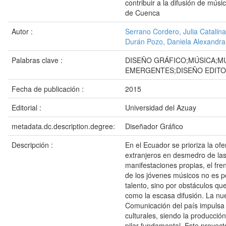
contribuir a la difusión de mús
de Cuenca
Autor :
Serrano Cordero, Julia Catalina
Durán Pozo, Daniela Alexandra
Palabras clave :
DISEÑO GRÁFICO;MÚSICA;M
EMERGENTES;DISEÑO EDITO
Fecha de publicación :
2015
Editorial :
Universidad del Azuay
metadata.dc.description.degree:
Diseñador Gráfico
Descripción :
En el Ecuador se prioriza la ofe
extranjeros en desmedro de la
manifestaciones propias, el fren
de los jóvenes músicos no es po
talento, sino por obstáculos qu
como la escasa difusión. La nu
Comunicación del país impulsa l
culturales, siendo la producció
pilar fundamental. Este proyec