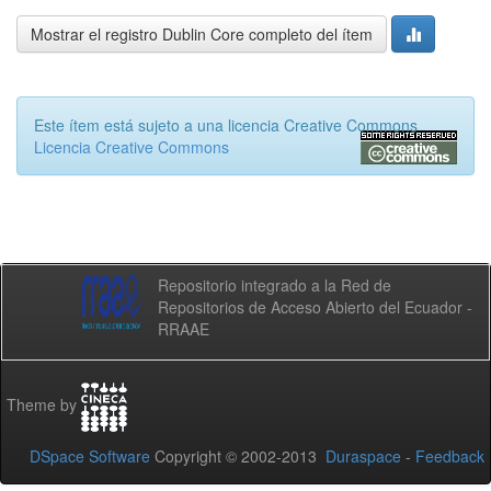
Mostrar el registro Dublin Core completo del ítem
Este ítem está sujeto a una licencia Creative Commons
Licencia Creative Commons
Repositorio integrado a la Red de
Repositorios de Acceso Abierto del Ecuador -
RRAAE
Theme by
DSpace Software
Copyright © 2002-2013
Duraspace
-
Feedback