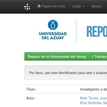
Página de inicio
Listar
Ayuda
Skip
navigation
Dspace de la Universidad del Azuay
1 Trabajo
Por favor, use este identificador para citar o enlaza
Título :
Investigación y d
Autor :
Malo Torres, Jua
Ríos Vintimilla, N