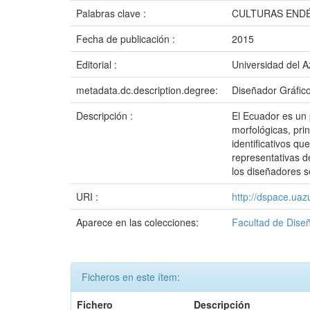
Palabras clave :
CULTURAS ENDÉ
Fecha de publicación :
2015
Editorial :
Universidad del 
metadata.dc.description.degree:
Diseñador Gráfic
Descripción :
El Ecuador es un 
morfológicas, pri
identificativos q
representativas d
los diseñadores s
URI :
http://dspace.ua
Aparece en las colecciones:
Facultad de Dise
Ficheros en este ítem:
Fichero
Descripción