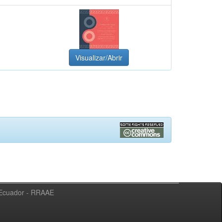
Visualizar/Abrir
l Ecuador - RRAAE