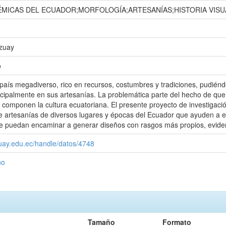
MICAS DEL ECUADOR;MORFOLOGÍA;ARTESANÍAS;HISTORIA VISU
Azuay
o
país megadiverso, rico en recursos, costumbres y tradiciones, pudiénd
ncipalmente en sus artesanías. La problemática parte del hecho de qu
ue componen la cultura ecuatoriana. El presente proyecto de investigaci
e artesanías de diversos lugares y épocas del Ecuador que ayuden a e
e puedan encaminar a generar diseños con rasgos más propios, evidenc
zuay.edu.ec/handle/datos/4748
ño
Tamaño
Formato