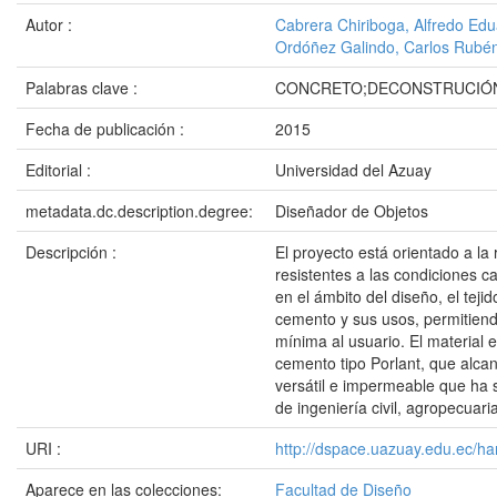
Autor :
Cabrera Chiriboga, Alfredo Ed
Ordóñez Galindo, Carlos Rubé
Palabras clave :
CONCRETO;DECONSTRUCIÓN;
Fecha de publicación :
2015
Editorial :
Universidad del Azuay
metadata.dc.description.degree:
Diseñador de Objetos
Descripción :
El proyecto está orientado a la
resistentes a las condiciones 
en el ámbito del diseño, el tej
cemento y sus usos, permitiend
mínima al usuario. El material
cemento tipo Porlant, que alca
versátil e impermeable que ha s
de ingeniería civil, agropecuari
URI :
http://dspace.uazuay.edu.ec/ha
Aparece en las colecciones:
Facultad de Diseño