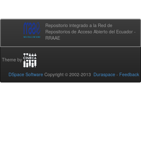
Repositorio integrado a la Red de
Repositorios de Acceso Abierto del Ecuador -
RRAAE
Theme by
DSpace Software
Copyright © 2002-2013
Duraspace
-
Feedback