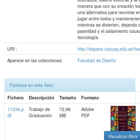
manera que con su creación lo
una alternativa para reunirse e
jugar entre todos y mantenerse
mientras se divierten, dejando 
pasividad y el aislamiento caus
tecnología.
URI :
http://dspace.uazuay.edu.ec/ha
Aparece en las colecciones:
Facultad de Diseño
Ficheros en este ítem:
Fichero
Descripción
Tamaño
Formato
11234.p
Trabajo de
72,96
Adobe
df
Graduación
MB
PDF
Visualizar/Abrir