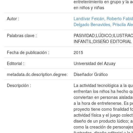
entretenimiento en grupo y la ac
en niños y niñas
Autor :
Landívar Feicán, Roberto Fabi
Delgado Benavides, Priscila Al
Palabras clave :
PASIVIDAD;LÚDICO;ILUSTRA
INFANTIL;DISEÑO EDITORIAL
Fecha de publicación :
2015
Editorial :
Universidad del Azuay
metadata.dc.description.degree:
Diseñador Gráfico
Descripción :
La actividad tecnológica a la q
enfrentan los niños ha hecho q
conviertan en personas aislada
a la hora de entretenerse. Es p
proyecto tiene como finalidad f
actividad física y el juego colect
diseño de un producto lúdico; a
como la creación de personajes
ilustrados, diseño editorial y la 