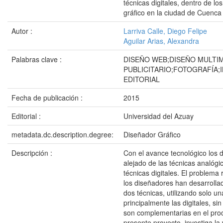
técnicas digitales, dentro de lo
gráfico en la ciudad de Cuenca
Autor :
Larriva Calle, Diego Felipe
Aguilar Arias, Alexandra
Palabras clave :
DISEÑO WEB;DISEÑO MULTI
PUBLICITARIO;FOTOGRAFÍA;
EDITORIAL
Fecha de publicación :
2015
Editorial :
Universidad del Azuay
metadata.dc.description.degree:
Diseñador Gráfico
Descripción :
Con el avance tecnológico los 
alejado de las técnicas analógi
técnicas digitales. El problema
los diseñadores han desarrollad
dos técnicas, utilizando solo un
principalmente las digitales, si
son complementarias en el proc
presente proyecto, investiga la 