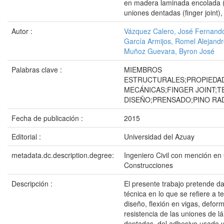
en madera laminada encolada (
uniones dentadas (finger joint),
Autor :
Vázquez Calero, José Fernand
García Armijos, Romel Alejand
Muñoz Guevara, Byron José
Palabras clave :
MIEMBROS
ESTRUCTURALES;PROPIEDA
MECÁNICAS;FINGER JOINT;T
DISEÑO;PRENSADO;PINO RA
Fecha de publicación :
2015
Editorial :
Universidad del Azuay
metadata.dc.description.degree:
Ingeniero Civil con mención en
Construcciones
Descripción :
El presente trabajo pretende d
técnica en lo que se refiere a 
diseño, flexión en vigas, defor
resistencia de las uniones de l
dentadas, del adhesivo usado y