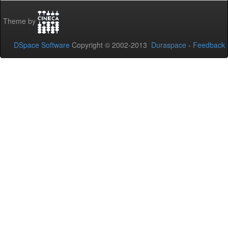
Theme by
DSpace Software
Copyright © 2002-2013
Duraspace
-
Feedback