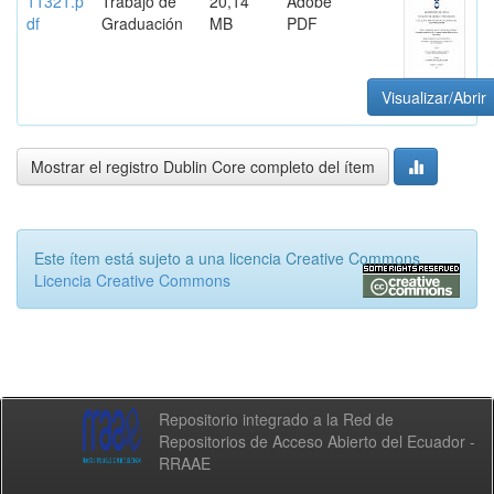
11321.p
Trabajo de
20,14
Adobe
df
Graduación
MB
PDF
Visualizar/Abrir
Mostrar el registro Dublin Core completo del ítem
Este ítem está sujeto a una licencia Creative Commons
Licencia Creative Commons
Repositorio integrado a la Red de
Repositorios de Acceso Abierto del Ecuador -
RRAAE