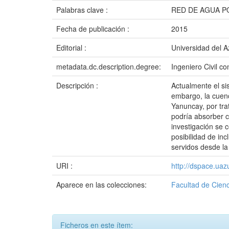
Palabras clave :
RED DE AGUA P
Fecha de publicación :
2015
Editorial :
Universidad del 
metadata.dc.description.degree:
Ingeniero Civil 
Descripción :
Actualmente el s
embargo, la cuenc
Yanuncay, por tra
podría absorber c
investigación se 
posibilidad de inc
servidos desde l
URI :
http://dspace.ua
Aparece en las colecciones:
Facultad de Cienc
Ficheros en este ítem: