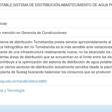
OTABLE;SISTEMA DE DISTRIBUCIÓN;ABASTECIMIENTO DE AGUA 
Azuay
con mención en Gerencia de Construcciones
istema de distribución Tomebamba presta servicio aproximadamente al 
a hidrográfica del río Tomebamba es la más sensible ante variaciones d
tarse de una infraestructura relativamente nueva, no ha alcanzado los 
iertas áreas de distribución que se encuentran en el límite entre los do
contribuye a la optimización del sistema de distribución de agua potabl
luir ciertos sectores de distribución actualmente servidos desde la plan
a planta de Sustag buscando balancear los consumos que se producen 
zuay.edu.ec/handle/datos/4883
ia y Tecnología