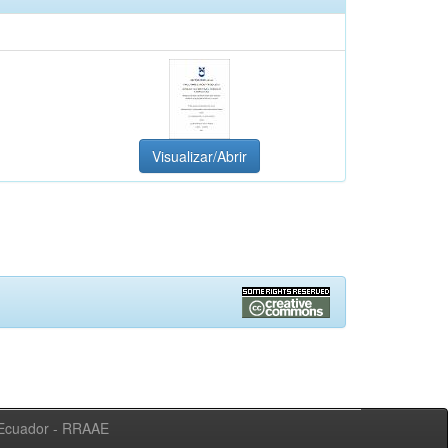
Visualizar/Abrir
l Ecuador - RRAAE