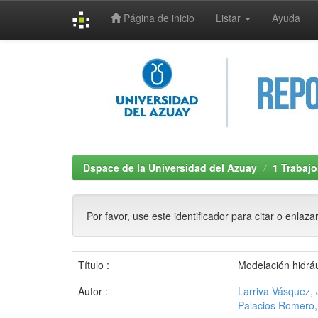
Página de inicio
Listar
Ayuda
Skip
navigation
Dspace de la Universidad del Azuay
1 Trabajo
Por favor, use este identificador para citar o enlaza
Título :
Modelación hidráu
Autor :
Larriva Vásquez,
Palacios Romero, 