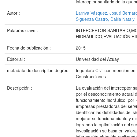
interceptor sanitario de la que
Autor :
Larriva Vásquez, Josué Bernar
Sigüenza Castro, Dalila Nataly
Palabras clave :
INTERCEPTOR SANITARIO;M
HIDRÁULICO;EVALUACIÓN HI
Fecha de publicación :
2015
Editorial :
Universidad del Azuay
metadata.dc.description.degree:
Ingeniero Civil con mención en
Construcciones
Descripción :
La evaluación del interceptor sa
por el desconocimiento actual 
funcionamiento hidráulico, por l
empresas prestadoras del serv
identificar las debilidades del 
mejorar su funcionamiento y m
logrando la optimización del ser
investigación se basa en valora
información obtenida realizando