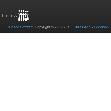
Theme by
DSpace Software
Copyright © 2002-2013
Duraspace
-
Feedback