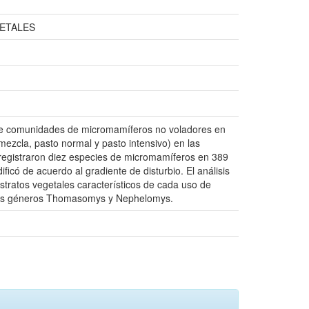
ETALES
ra de comunidades de micromamíferos no voladores en
mezcla, pasto normal y pasto intensivo) en las
registraron diez especies de micromamíferos en 389
có de acuerdo al gradiente de disturbio. El análisis
stratos vegetales característicos de cada uso de
en los géneros Thomasomys y Nephelomys.