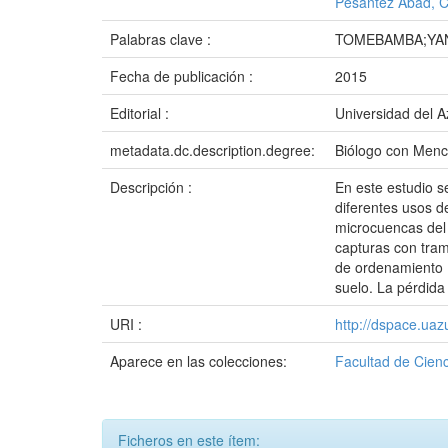
Pesántez Abad, C
Palabras clave :
TOMEBAMBA;YA
Fecha de publicación :
2015
Editorial :
Universidad del 
metadata.dc.description.degree:
Biólogo con Menc
Descripción :
En este estudio s
diferentes usos d
microcuencas del
capturas con tram
de ordenamiento í
suelo. La pérdida
URI :
http://dspace.ua
Aparece en las colecciones:
Facultad de Cienc
Ficheros en este ítem: