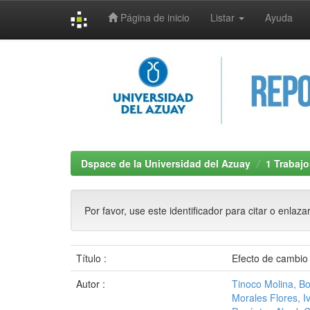
Página de inicio
Listar
Ayuda
Skip
navigation
Dspace de la Universidad del Azuay
1 Trabajo
Por favor, use este identificador para citar o enlaza
Título :
Efecto de cambio
Autor :
Tinoco Molina, Bo
Morales Flores, Iv