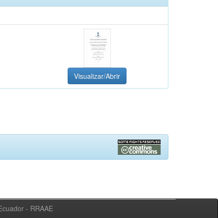
Visualizar/Abrir
l Ecuador - RRAAE