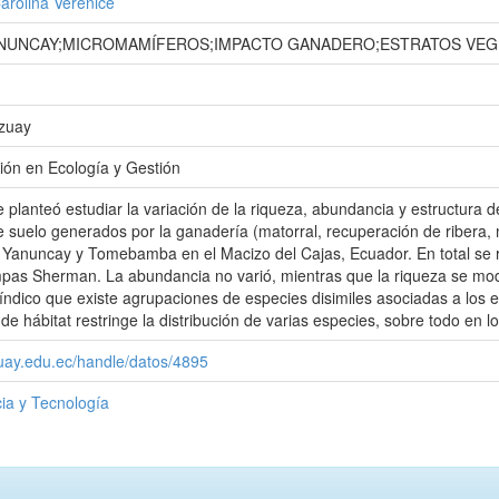
arolina Verenice
NUNCAY;MICROMAMÍFEROS;IMPACTO GANADERO;ESTRATOS VEG
Azuay
ión en Ecología y Gestión
e planteó estudiar la variación de la riqueza, abundancia y estructu
e suelo generados por la ganadería (matorral, recuperación de ribera, 
 Yanuncay y Tomebamba en el Macizo del Cajas, Ecuador. En total se 
pas Sherman. La abundancia no varió, mientras que la riqueza se modifi
ndico que existe agrupaciones de especies disimiles asociadas a los e
 de hábitat restringe la distribución de varias especies, sobre todo 
zuay.edu.ec/handle/datos/4895
ia y Tecnología