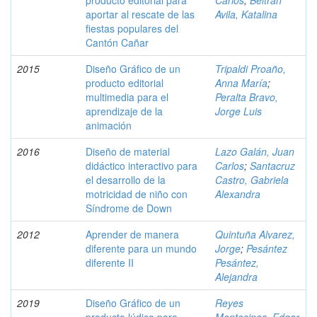
producto editorial para
Carlos
;
Beltrán
aportar al rescate de las
Avila, Katalina
fiestas populares del
Cantón Cañar
2015
Diseño Gráfico de un
Tripaldi Proaño,
producto editorial
Anna María
;
multimedia para el
Peralta Bravo,
aprendizaje de la
Jorge Luis
animación
2016
Diseño de material
Lazo Galán, Juan
didáctico interactivo para
Carlos
;
Santacruz
el desarrollo de la
Castro, Gabriela
motricidad de niño con
Alexandra
Síndrome de Down
2012
Aprender de manera
Quintuña Alvarez,
diferente para un mundo
Jorge
;
Pesántez
diferente II
Pesántez,
Alejandra
2019
Diseño Gráfico de un
Reyes