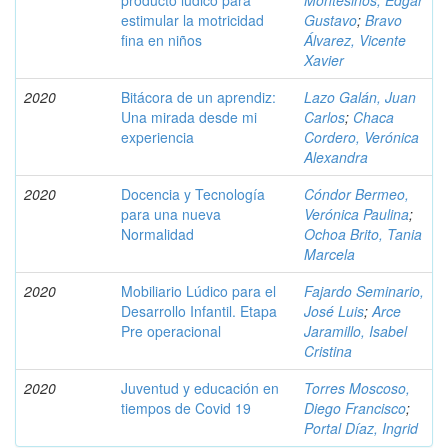
producto lúdico para
Montesinos, Edgar
estimular la motricidad
Gustavo
;
Bravo
fina en niños
Álvarez, Vicente
Xavier
2020
Bitácora de un aprendiz:
Lazo Galán, Juan
Una mirada desde mi
Carlos
;
Chaca
experiencia
Cordero, Verónica
Alexandra
2020
Docencia y Tecnología
Cóndor Bermeo,
para una nueva
Verónica Paulina
;
Normalidad
Ochoa Brito, Tania
Marcela
2020
Mobiliario Lúdico para el
Fajardo Seminario,
Desarrollo Infantil. Etapa
José Luis
;
Arce
Pre operacional
Jaramillo, Isabel
Cristina
2020
Juventud y educación en
Torres Moscoso,
tiempos de Covid 19
Diego Francisco
;
Portal Díaz, Ingrid