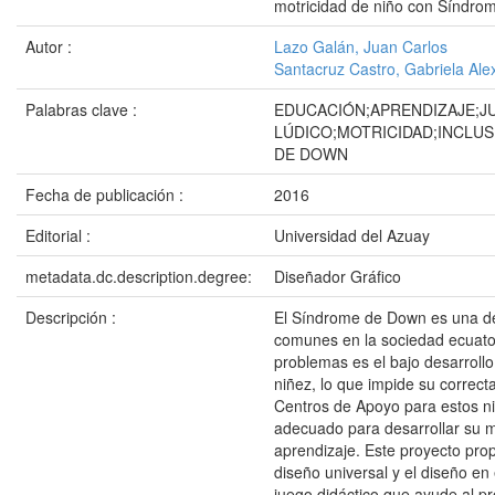
motricidad de niño con Síndr
Autor :
Lazo Galán, Juan Carlos
Santacruz Castro, Gabriela Ale
Palabras clave :
EDUCACIÓN;APRENDIZAJE;J
LÚDICO;MOTRICIDAD;INCLU
DE DOWN
Fecha de publicación :
2016
Editorial :
Universidad del Azuay
metadata.dc.description.degree:
Diseñador Gráfico
Descripción :
El Síndrome de Down es una d
comunes en la sociedad ecuator
problemas es el bajo desarrollo
niñez, lo que impide su correct
Centros de Apoyo para estos ni
adecuado para desarrollar su m
aprendizaje. Este proyecto prop
diseño universal y el diseño en
juego didáctico que ayude al pr