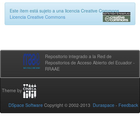
Este ítem está sujeto a una licencia Creative Commons
Licencia Creative Commons
Repositorio integrado a la Red de
Repositorios de Acceso Abierto del Ecuador -
RRAAE
Theme by
DSpace Software
Copyright © 2002-2013
Duraspace
-
Feedback