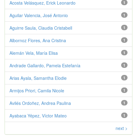
Acosta Velásquez, Erick Leonardo
1
Aguilar Valencia, José Antonio
1
Aguirre Saula, Claudia Cristabell
1
Albornoz Flores, Ana Cristina
1
Alemán Vela, María Elisa
1
Andrade Gallardo, Pamela Estefanía
1
Arias Ayala, Samantha Elodie
1
Armijos Priori, Camila Nicole
1
Avilés Ordoñez, Andrea Paulina
1
Ayabaca Yépez, Víctor Mateo
1
next >