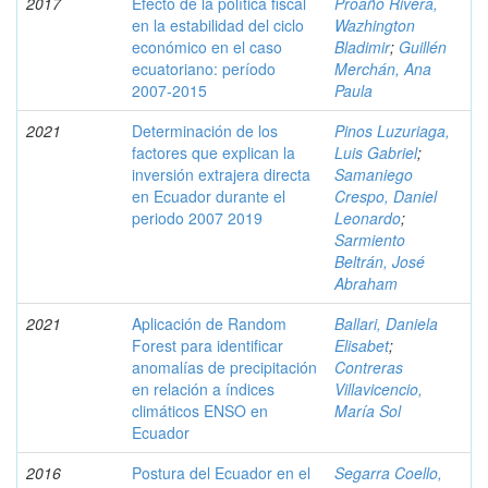
2017
Efecto de la política fiscal
Proaño Rivera,
en la estabilidad del ciclo
Wazhington
económico en el caso
Bladimir
;
Guillén
ecuatoriano: período
Merchán, Ana
2007-2015
Paula
2021
Determinación de los
Pinos Luzuriaga,
factores que explican la
Luis Gabriel
;
inversión extrajera directa
Samaniego
en Ecuador durante el
Crespo, Daniel
periodo 2007 2019
Leonardo
;
Sarmiento
Beltrán, José
Abraham
2021
Aplicación de Random
Ballari, Daniela
Forest para identificar
Elisabet
;
anomalías de precipitación
Contreras
en relación a índices
Villavicencio,
climáticos ENSO en
María Sol
Ecuador
2016
Postura del Ecuador en el
Segarra Coello,