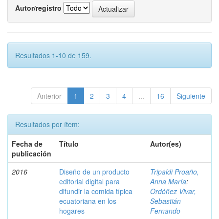
Autor/registro
Resultados 1-10 de 159.
Anterior
1
2
3
4
...
16
Siguiente
Resultados por ítem:
Fecha de
Título
Autor(es)
publicación
2016
Diseño de un producto
Tripaldi Proaño,
editorial digital para
Anna María
;
difundir la comida típica
Ordóñez Vivar,
ecuatoriana en los
Sebastián
hogares
Fernando