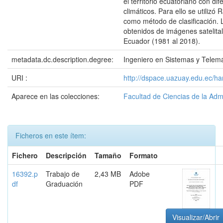
el territorio ecuatoriano con dif
climáticos. Para ello se utiliz
como método de clasificación. 
obtenidos de imágenes satelit
Ecuador (1981 al 2018).
metadata.dc.description.degree:
Ingeniero en Sistemas y Telemá
URI :
http://dspace.uazuay.edu.ec/h
Aparece en las colecciones:
Facultad de Ciencias de la Adm
Ficheros en este ítem:
Fichero
Descripción
Tamaño
Formato
16392.p
Trabajo de
2,43 MB
Adobe
df
Graduación
PDF
Visualizar/Abrir