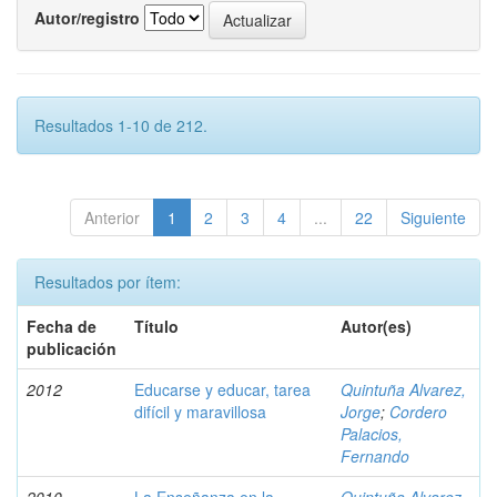
Autor/registro
Resultados 1-10 de 212.
Anterior
1
2
3
4
...
22
Siguiente
Resultados por ítem:
Fecha de
Título
Autor(es)
publicación
2012
Educarse y educar, tarea
Quintuña Alvarez,
difícil y maravillosa
Jorge
;
Cordero
Palacios,
Fernando