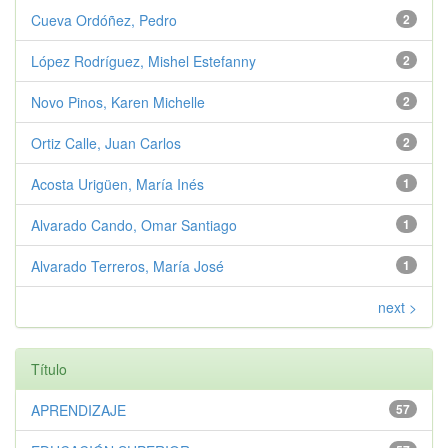
Cueva Ordóñez, Pedro
2
López Rodríguez, Mishel Estefanny
2
Novo Pinos, Karen Michelle
2
Ortiz Calle, Juan Carlos
2
Acosta Urigüen, María Inés
1
Alvarado Cando, Omar Santiago
1
Alvarado Terreros, María José
1
next >
Título
APRENDIZAJE
57