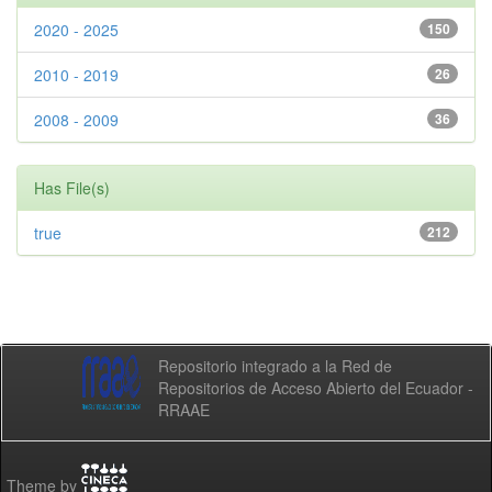
2020 - 2025
150
2010 - 2019
26
2008 - 2009
36
Has File(s)
true
212
Repositorio integrado a la Red de
Repositorios de Acceso Abierto del Ecuador -
RRAAE
Theme by