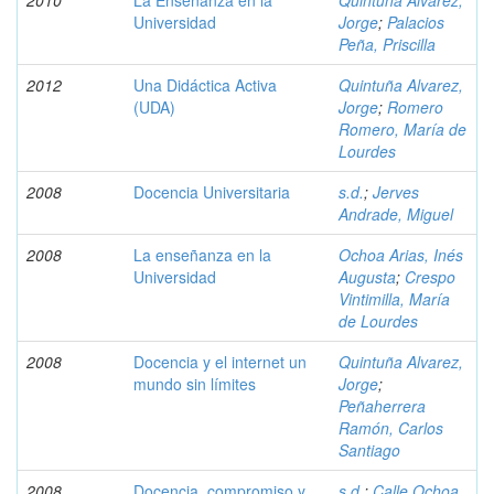
2010
La Enseñanza en la
Quintuña Alvarez,
Universidad
Jorge
;
Palacios
Peña, Priscilla
2012
Una Didáctica Activa
Quintuña Alvarez,
(UDA)
Jorge
;
Romero
Romero, María de
Lourdes
2008
Docencia Universitaria
s.d.
;
Jerves
Andrade, Miguel
2008
La enseñanza en la
Ochoa Arias, Inés
Universidad
Augusta
;
Crespo
Vintimilla, María
de Lourdes
2008
Docencia y el internet un
Quintuña Alvarez,
mundo sin límites
Jorge
;
Peñaherrera
Ramón, Carlos
Santiago
2008
Docencia, compromiso y
s.d.
;
Calle Ochoa,