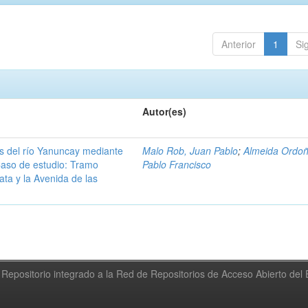
Anterior
1
Si
Autor(es)
s del río Yanuncay mediante
Malo Rob, Juan Pablo
;
Almeida Ordoñ
 Caso de estudio: Tramo
Pablo Francisco
ta y la Avenida de las
Repositorio integrado a la Red de Repositorios de Acceso Abierto de