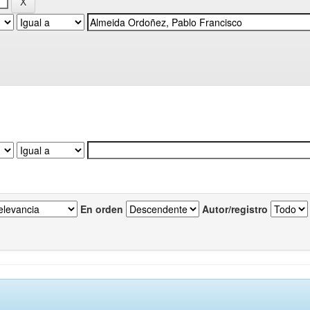
En orden
Autor/registro