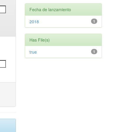
Fecha de lanzamiento
2018
1
Has File(s)
true
1