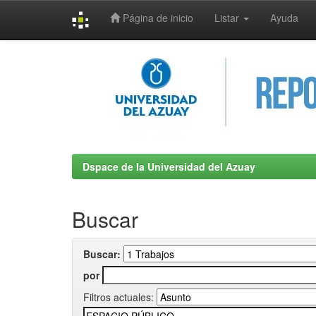
Página de inicio
Listar
Ayuda
Skip
navigation
Dspace de la Universidad del Azuay
Buscar
Buscar:
por
Filtros actuales: