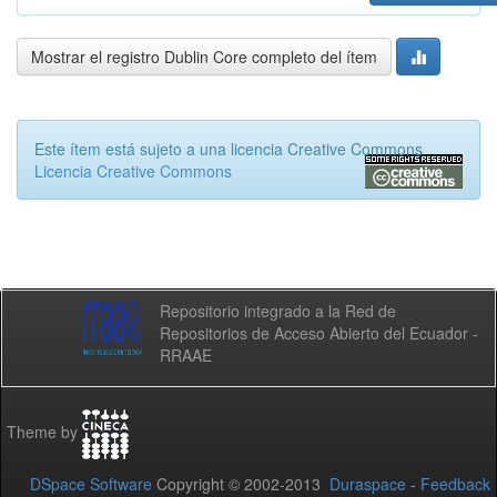
Mostrar el registro Dublin Core completo del ítem
Este ítem está sujeto a una licencia Creative Commons
Licencia Creative Commons
Repositorio integrado a la Red de
Repositorios de Acceso Abierto del Ecuador -
RRAAE
Theme by
DSpace Software
Copyright © 2002-2013
Duraspace
-
Feedback