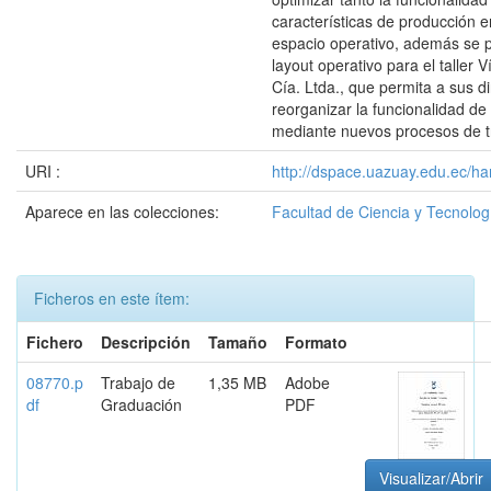
características de producción 
espacio operativo, además se 
layout operativo para el taller V
Cía. Ltda., que permita a sus di
reorganizar la funcionalidad de
mediante nuevos procesos de t
URI :
http://dspace.uazuay.edu.ec/ha
Aparece en las colecciones:
Facultad de Ciencia y Tecnolog
Ficheros en este ítem:
Fichero
Descripción
Tamaño
Formato
08770.p
Trabajo de
1,35 MB
Adobe
df
Graduación
PDF
Visualizar/Abrir