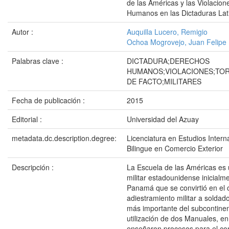
de las Américas y las Violacion
Humanos en las Dictaduras La
Autor :
Auquilla Lucero, Remigio
Ochoa Mogrovejo, Juan Felipe
Palabras clave :
DICTADURA;DERECHOS
HUMANOS;VIOLACIONES;TO
DE FACTO;MILITARES
Fecha de publicación :
2015
Editorial :
Universidad del Azuay
metadata.dc.description.degree:
Licenciatura en Estudios Inter
Bilingue en Comercio Exterior
Descripción :
La Escuela de las Américas es u
militar estadounidense inicialm
Panamá que se convirtió en el 
adiestramiento militar a soldad
más importante del subcontinen
utilización de dos Manuales, en 
enseñaron procesos para el con