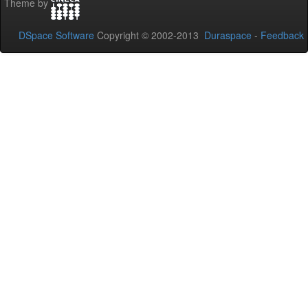
Theme by
DSpace Software
Copyright © 2002-2013
Duraspace
-
Feedback