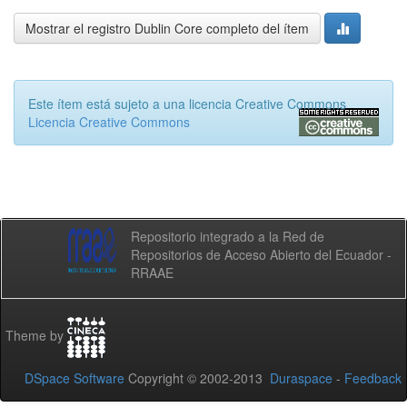
Mostrar el registro Dublin Core completo del ítem
Este ítem está sujeto a una licencia Creative Commons
Licencia Creative Commons
Repositorio integrado a la Red de
Repositorios de Acceso Abierto del Ecuador -
RRAAE
Theme by
DSpace Software
Copyright © 2002-2013
Duraspace
-
Feedback