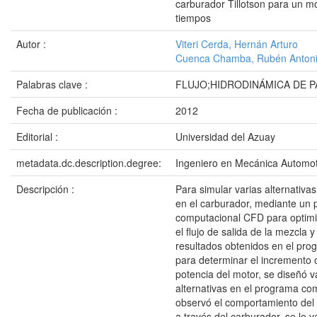
carburador Tillotson para un m
tiempos
Autor :
Viteri Cerda, Hernán Arturo
Cuenca Chamba, Rubén Anton
Palabras clave :
FLUJO;HIDRODINÁMICA DE P
Fecha de publicación :
2012
Editorial :
Universidad del Azuay
metadata.dc.description.degree:
Ingeniero en Mecánica Automot
Descripción :
Para simular varias alternativas
en el carburador, mediante un
computacional CFD para optimiz
el flujo de salida de la mezcla y 
resultados obtenidos en el pr
para determinar el incremento 
potencia del motor, se diseñó v
alternativas en el programa co
observó el comportamiento del 
a través del carburador, se lo 