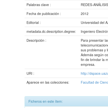
Palabras clave :
REDES-ANÁLISI
Fecha de publicación :
2012
Editorial :
Universidad del 
metadata.dc.description.degree:
Ingeniero Electró
Descripción :
Para presentar l
telecomunicacione
sus problemas y l
Además según cons
fin de brindar la 
empresa.
URI :
http://dspace.ua
Aparece en las colecciones:
Facultad de Cienc
Ficheros en este ítem: