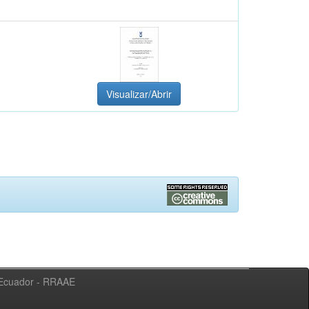
Visualizar/Abrir
l Ecuador - RRAAE