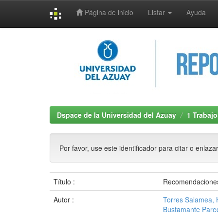
Página de inicio
Listar
Ayuda
Skip
navigation
Dspace de la Universidad del Azuay
1 Trabajo
Por favor, use este identificador para citar o enlaza
Título :
Recomendaciones 
Autor :
Torres Salamea,
Bustamante Pared