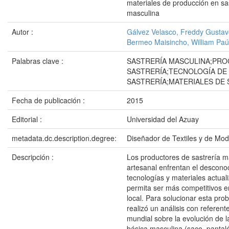
materiales de producción en sa
masculina
Autor :
Gálvez Velasco, Freddy Gusta
Bermeo Maisincho, William Paú
Palabras clave :
SASTRERÍA MASCULINA;PRO
SASTRERÍA;TECNOLOGÍA DE
SASTRERÍA;MATERIALES DE 
Fecha de publicación :
2015
Editorial :
Universidad del Azuay
metadata.dc.description.degree:
Diseñador de Textiles y de Mo
Descripción :
Los productores de sastrería m
artesanal enfrentan el descono
tecnologías y materiales actual
permita ser más competitivos 
local. Para solucionar esta pro
realizó un análisis con referente
mundial sobre la evolución de l
básica masculina (saco, pantal