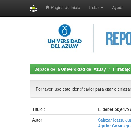
Página de inicio
Listar
Ayuda
Skip
navigation
Dspace de la Universidad del Azuay
1 Trabajo
Por favor, use este identificador para citar o enlaza
Título :
El deber objetivo
Autor :
Salazar Icaza, Ju
Aguilar Caivinagu