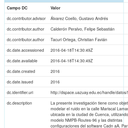
Campo DC
Valor
dc.contributor.advisor
Álvarez Coello, Gustavo Andrés
dc.contributor.author
Calderón Peralvo, Felipe Sebastián
dc.contributor.author
Tacuri Ortega, Christian Favián
dc.date.accessioned
2016-04-18T14:30:49Z
dc.date.available
2016-04-18T14:30:49Z
dc.date.created
2016
dc.date.issued
2016
dc.identifier.uri
http://dspace.uazuay.edu.ec/handle/datos
dc.description
La presente investigación tiene como obje
modelar el ruido en la calle Mariscal Lamar
ubicada en la ciudad de Cuenca, utilizando
modelo NMPB-Routes-96 y las distintas
configuraciones del software Cadn aA. Pa