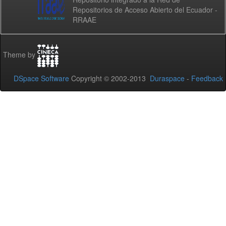
Repositorios de Acceso Abierto del Ecuador -
RRAAE
Theme by
DSpace Software
Copyright © 2002-2013
Duraspace
-
Feedback