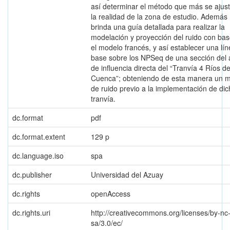
así determinar el método que más se ajus
la realidad de la zona de estudio. Además
brinda una guía detallada para realizar la
modelación y proyección del ruido con ba
el modelo francés, y así establecer una lí
base sobre los NPSeq de una sección del 
de influencia directa del “Tranvía 4 Ríos d
Cuenca”; obteniendo de esta manera un 
de ruido previo a la implementación de di
tranvía.
dc.format
pdf
dc.format.extent
129 p
dc.language.iso
spa
dc.publisher
Universidad del Azuay
dc.rights
openAccess
dc.rights.uri
http://creativecommons.org/licenses/by-nc
sa/3.0/ec/