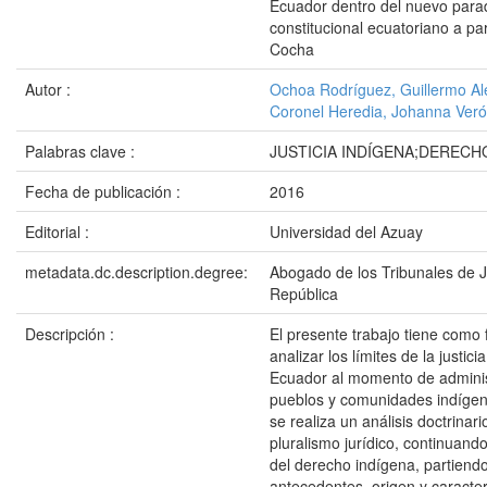
Ecuador dentro del nuevo par
constitucional ecuatoriano a par
Cocha
Autor :
Ochoa Rodríguez, Guillermo Al
Coronel Heredia, Johanna Veró
Palabras clave :
JUSTICIA INDÍGENA;DEREC
Fecha de publicación :
2016
Editorial :
Universidad del Azuay
metadata.dc.description.degree:
Abogado de los Tribunales de Ju
República
Descripción :
El presente trabajo tiene como 
analizar los límites de la justici
Ecuador al momento de administr
pueblos y comunidades indígena
se realiza un análisis doctrinari
pluralismo jurídico, continuando
del derecho indígena, partiend
antecedentes, origen y caracter