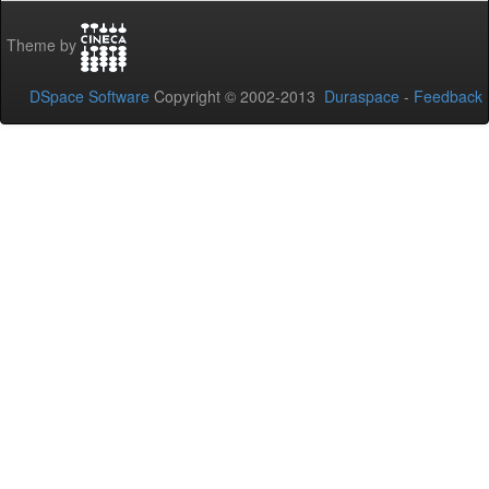
Theme by
DSpace Software
Copyright © 2002-2013
Duraspace
-
Feedback