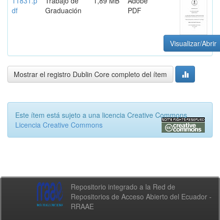
11831.p
Trabajo de
1,89 MB
Adobe
df
Graduación
PDF
Visualizar/Abrir
Mostrar el registro Dublin Core completo del ítem
Este ítem está sujeto a una licencia Creative Commons
Licencia Creative Commons
Repositorio integrado a la Red de
Repositorios de Acceso Abierto del Ecuador -
RRAAE