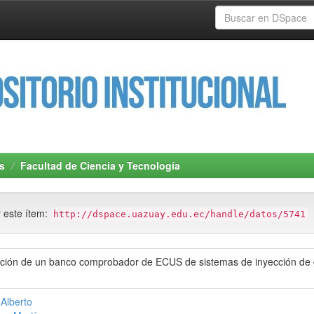
s
Facultad de Ciencia y Tecnología
r este ítem:
http://dspace.uazuay.edu.ec/handle/datos/5741
cción de un banco comprobador de ECUS de sistemas de inyección de g
Alberto