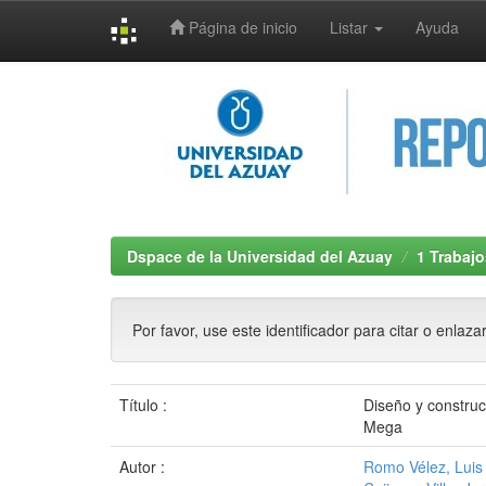
Página de inicio
Listar
Ayuda
Skip
navigation
Dspace de la Universidad del Azuay
1 Trabajo
Por favor, use este identificador para citar o enlaza
Título :
Diseño y constru
Mega
Autor :
Romo Vélez, Luis 