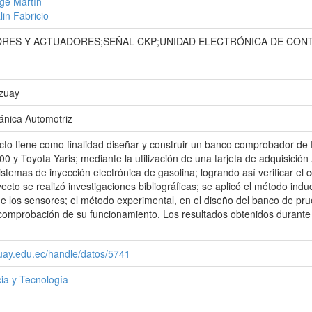
rge Martín
lin Fabricio
RES Y ACTUADORES;SEÑAL CKP;UNIDAD ELECTRÓNICA DE CON
Azuay
ánica Automotriz
cto tiene como finalidad diseñar y construir un banco comprobador de
 y Toyota Yaris; mediante la utilización de una tarjeta de adquisició
istemas de inyección electrónica de gasolina; logrando así verificar el
ecto se realizó investigaciones bibliográficas; se aplicó el método indu
de los sensores; el método experimental, en el diseño del banco de prue
 comprobación de su funcionamiento. Los resultados obtenidos durante
zuay.edu.ec/handle/datos/5741
ia y Tecnología