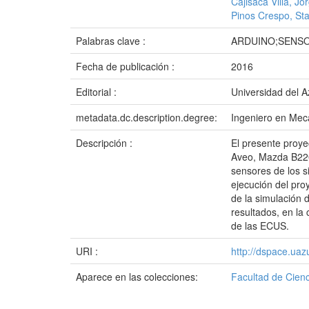
Cajisaca Villa, Jo
Pinos Crespo, Sta
Palabras clave :
ARDUINO;SENSO
Fecha de publicación :
2016
Editorial :
Universidad del 
metadata.dc.description.degree:
Ingeniero en Mec
Descripción :
El presente proye
Aveo, Mazda B2200
sensores de los s
ejecución del proy
de la simulación 
resultados, en la
de las ECUS.
URI :
http://dspace.ua
Aparece en las colecciones:
Facultad de Cienc